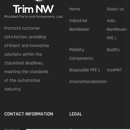
Home
About us
Industrial
Indu.
Promote customer
NonWoven
NonWoven
satisfaction, providing
PPE
´s
efficient and innovative
Mobility
Quality
solutions within the
Components
stipulated deadlines,
Disposable PPE´s
InovPNT
meeting the standards
of the Automotive
Internationalization
Industry;
CONTACT INFORMATION
LEGAL