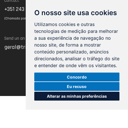
Contact
Termos of use
+351 243 102 128
O nosso site usa cookies
(Chamada para rede fixa nacional)
Utilizamos cookies e outras
tecnologias de medição para melhorar
a sua experiência de navegação no
Send un an Email
nosso site, de forma a mostrar
geral@trimnw.pt
conteúdo personalizado, anúncios
direcionados, analisar o tráfego do site
e entender de onde vêm os visitantes.
Concordo
Eu recuso
Alterar as minhas preferências
20262021, TRIMNW - All rights reserved
by