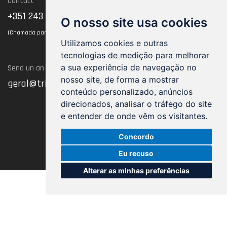
Contact
Termos of use
+351 243 102 128
O nosso site usa cookies
(Chamada para rede fixa nacional)
Utilizamos cookies e outras
tecnologias de medição para melhorar
a sua experiência de navegação no
Send un an Email
nosso site, de forma a mostrar
geral@trimnw.pt
conteúdo personalizado, anúncios
direcionados, analisar o tráfego do site
e entender de onde vêm os visitantes.
Concordo
Eu recuso
Alterar as minhas preferências
20262021, TRIMNW - All rights reserved
by