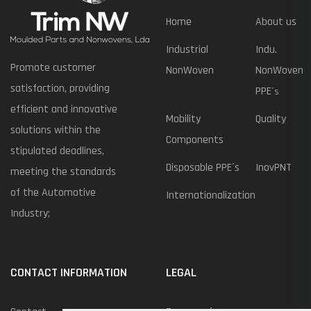
Home
About us
Industrial
Indu.
Promote customer
NonWoven
NonWoven
satisfaction, providing
PPE
´s
efficient and innovative
Mobility
Quality
solutions within the
Components
stipulated deadlines,
Disposable PPE´s
InovPNT
meeting the standards
of the Automotive
Internationalization
Industry;
CONTACT INFORMATION
LEGAL