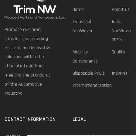
Home
About us
Industrial
Indu.
Promote customer
NonWoven
NonWoven
satisfaction, providing
PPE
´s
efficient and innovative
Mobility
Quality
solutions within the
Components
stipulated deadlines,
Disposable PPE´s
InovPNT
meeting the standards
of the Automotive
Internationalization
Industry;
CONTACT INFORMATION
LEGAL