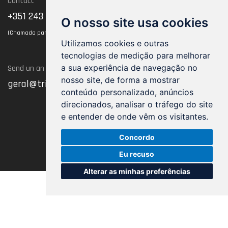
Contact
Termos of use
+351 243 102 128
O nosso site usa cookies
(Chamada para rede fixa nacional)
Utilizamos cookies e outras
tecnologias de medição para melhorar
a sua experiência de navegação no
Send un an Email
nosso site, de forma a mostrar
geral@trimnw.pt
conteúdo personalizado, anúncios
direcionados, analisar o tráfego do site
e entender de onde vêm os visitantes.
Concordo
Eu recuso
Alterar as minhas preferências
20262021, TRIMNW - All rights reserved
by