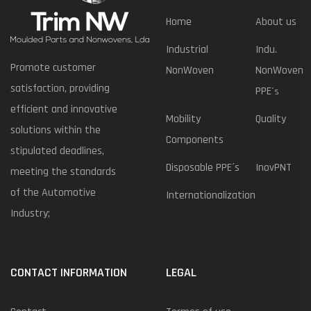
Home
About us
Industrial
Indu.
Promote customer
NonWoven
NonWoven
satisfaction, providing
PPE
´s
efficient and innovative
Mobility
Quality
solutions within the
Components
stipulated deadlines,
Disposable PPE´s
InovPNT
meeting the standards
of the Automotive
Internationalization
Industry;
CONTACT INFORMATION
LEGAL