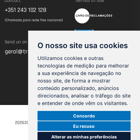
Contact
Termos of use
+351 243 102 128
(Chamada para rede fixa nacional)
Send un an Email
O nosso site usa cookies
geral@trimnw.pt
Utilizamos cookies e outras
tecnologias de medição para melhorar
a sua experiência de navegação no
nosso site, de forma a mostrar
conteúdo personalizado, anúncios
direcionados, analisar o tráfego do site
e entender de onde vêm os visitantes.
Concordo
20262021, TRIMNW - All rights reserved
by
Eu recuso
Alterar as minhas preferências