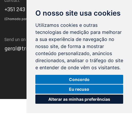
Contact
Termos of use
+351 243 102 128
O nosso site usa cookies
(Chamada para rede fixa nacional)
Utilizamos cookies e outras
tecnologias de medição para melhorar
a sua experiência de navegação no
Send un an Email
nosso site, de forma a mostrar
geral@trimnw.pt
conteúdo personalizado, anúncios
direcionados, analisar o tráfego do site
e entender de onde vêm os visitantes.
Concordo
Eu recuso
Alterar as minhas preferências
20262021, TRIMNW - All rights reserved
by