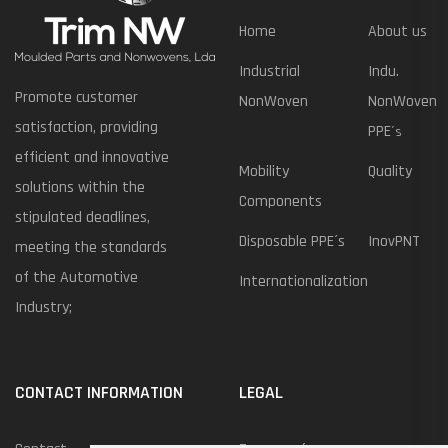
Home
About us
Industrial
Indu.
Promote customer
NonWoven
NonWoven
satisfaction, providing
PPE
´s
efficient and innovative
Mobility
Quality
solutions within the
Components
stipulated deadlines,
Disposable PPE´s
InovPNT
meeting the standards
of the Automotive
Internationalization
Industry;
CONTACT INFORMATION
LEGAL