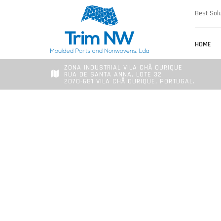
Best Solu
HOME
ZONA INDUSTRIAL VILA CHÃ OURIQUE
RUA DE SANTA ANNA, LOTE 32
2070-681 VILA CHÃ OURIQUE, PORTUGAL.